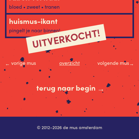
bloed • zweet • tranen
huismus-ikant
UITVERKOCHT!
pingelt je naar binnen!
vorige mus
overzicht
volgende mus
←
→
terug naar begin
→
© 2012–2026 de mus amsterdam