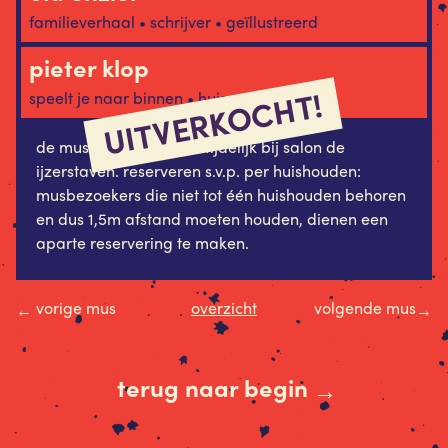
familieverhaal • schrijver • geïllustreerd
pieter klop
UITVERKOCHT!
speelt je naar binnen • huismus-ikant
de mus programmeert tijdelijk bij salon de
ijzerstaven. reserveren s.v.p. per huishouden:
musbezoekers die niet tot één huishouden behoren
en dus 1,5m afstand moeten houden, dienen een
aparte reservering te maken.
vorige mus
overzicht
volgende mus
←
→
terug naar begin
→