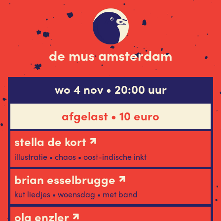
de mus amsterdam
wo 4 nov • 20:00 uur
afgelast • 10 euro
stella de kort
illustratie • chaos • oost-indische inkt
brian esselbrugge
kut liedjes • woensdag • met band
ola enzler