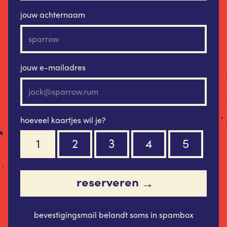
jouw achternaam
jouw e-mailadres
hoeveel kaartjes wil je?
1
2
3
4
5
reserveren
→
bevestigingsmail belandt soms in spambox