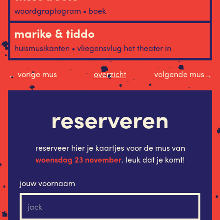
woordgraptogram • boek
marike & tiddo
huismusikanten • vliegensvlug het theater in
vorige mus
overzicht
volgende mus
←
→
reserveren
reserveer hier je kaartjes voor de mus van
woensdag 23 november
. leuk dat je komt!
jouw voornaam