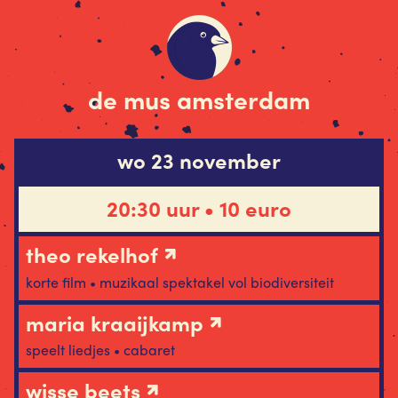
de mus amsterdam
wo 23 november
20:30 uur • 10 euro
theo rekelhof
korte film • muzikaal spektakel vol biodiversiteit
maria kraaijkamp
speelt liedjes • cabaret
wisse beets