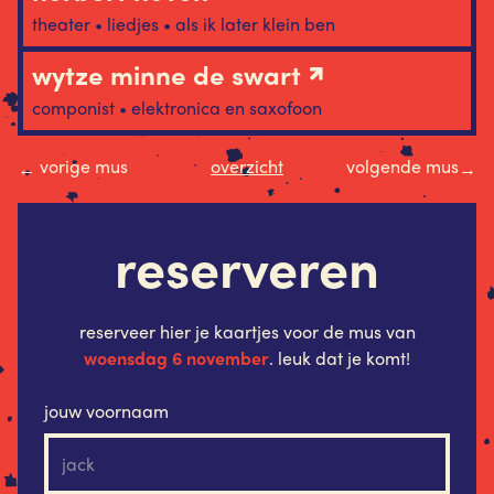
theater • liedjes • als ik later klein ben
wytze minne de swart
componist • elektronica en saxofoon
vorige mus
overzicht
volgende mus
←
→
reserveren
reserveer hier je kaartjes voor de mus van
woensdag 6 november
. leuk dat je komt!
jouw voornaam