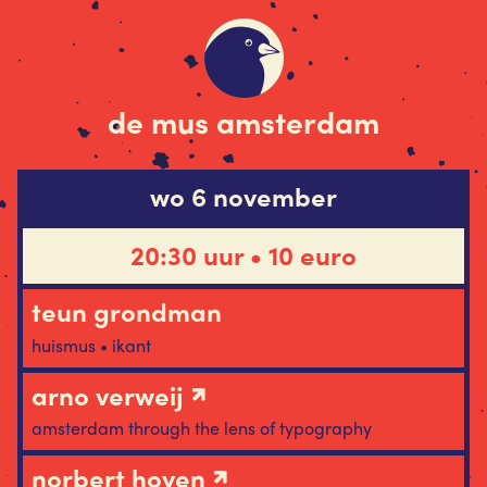
de mus amsterdam
wo 6 november
20:30 uur • 10 euro
teun grondman
huismus • ikant
arno verweij
amsterdam through the lens of typography
norbert hoven