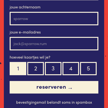
jouw achternaam
jouw e-mailadres
hoeveel kaartjes wil je?
1
2
3
4
5
reserveren
→
bevestigingsmail belandt soms in spambox