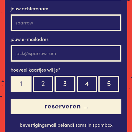
jouw achternaam
jouw e-mailadres
hoeveel kaartjes wil je?
1
2
3
4
5
reserveren
→
bevestigingsmail belandt soms in spambox