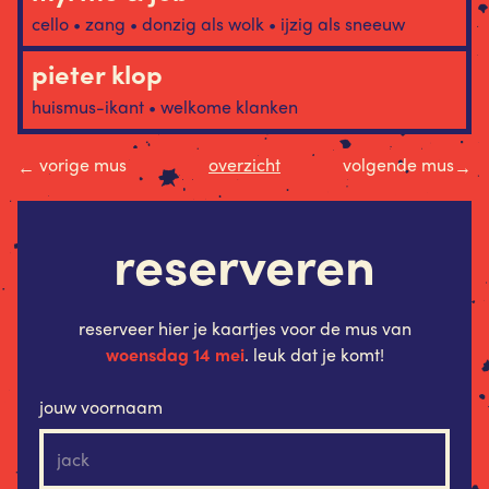
cello • zang • donzig als wolk • ijzig als sneeuw
pieter klop
huismus-ikant • welkome klanken
vorige mus
overzicht
volgende mus
←
→
reserveren
reserveer hier je kaartjes voor de mus van
woensdag 14 mei
. leuk dat je komt!
jouw voornaam