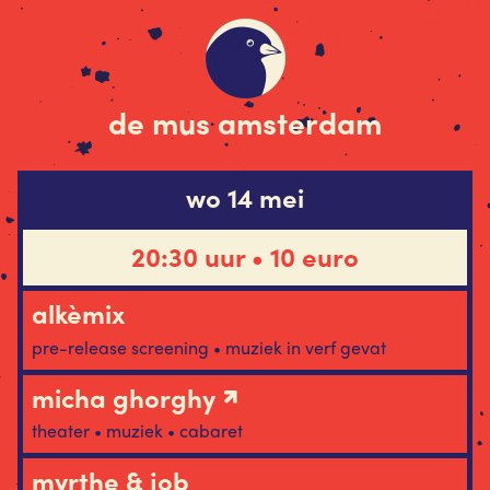
de mus amsterdam
wo 14 mei
20:30 uur • 10 euro
alkèmix
pre-release screening • muziek in verf gevat
micha ghorghy
theater • muziek • cabaret
myrthe & job