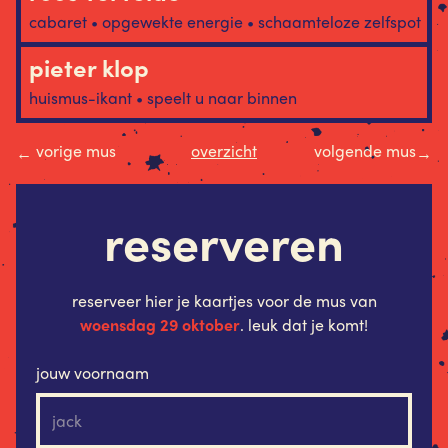
cabaret • opgewekte energie • schaamteloze zelfspot
pieter klop
huismus-ikant • speelt u naar binnen
vorige mus
overzicht
volgende mus
←
→
reserveren
reserveer hier je kaartjes voor de mus van
woensdag 29 oktober
. leuk dat je komt!
jouw voornaam