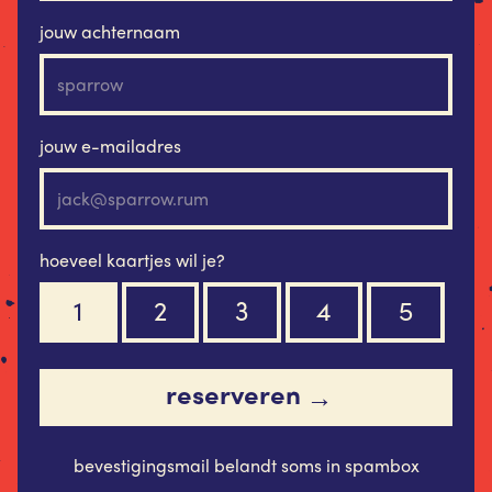
jouw achternaam
jouw e-mailadres
hoeveel kaartjes wil je?
1
2
3
4
5
reserveren
→
bevestigingsmail belandt soms in spambox