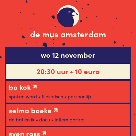
de mus amsterdam
wo 12 november
20:30 uur • 10 euro
bo kok
spoken word • filosofisch • persoonlijk
selma boeke
de bal en ik • docu • intiem portret
sven ross