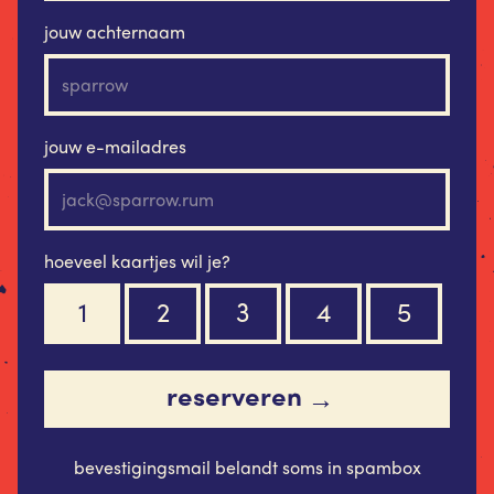
jouw achternaam
jouw e-mailadres
hoeveel kaartjes wil je?
1
2
3
4
5
reserveren
→
bevestigingsmail belandt soms in spambox