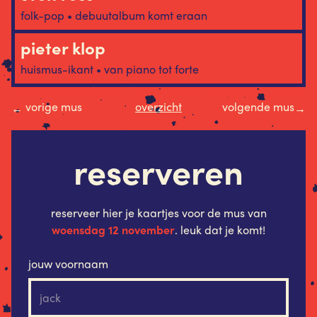
folk-pop • debuutalbum komt eraan
pieter klop
huismus-ikant • van piano tot forte
vorige mus
overzicht
volgende mus
←
→
reserveren
reserveer hier je kaartjes voor de mus van
woensdag 12 november
. leuk dat je komt!
jouw voornaam