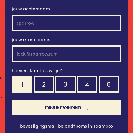
jouw achternaam
jouw e-mailadres
hoeveel kaartjes wil je?
1
2
3
4
5
reserveren
→
bevestigingsmail belandt soms in spambox