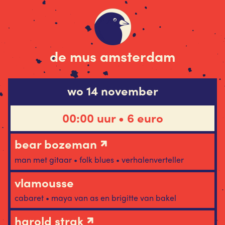
de mus amsterdam
wo 14 november
00:00 uur • 6 euro
bear bozeman
man met gitaar • folk blues • verhalenverteller
vlamousse
cabaret • maya van as en brigitte van bakel
harold strak