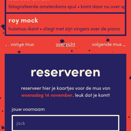
fotografeerde amsterdams spul • komt daar nu over spr
roy mock
huismus-ikant • vliegt met zijn vingers over de piano
vorige mus
overzicht
volgende mus
←
→
reserveren
reserveer hier je kaartjes voor de mus van
woensdag 14 november
. leuk dat je komt!
jouw voornaam