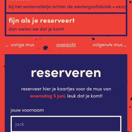
bij het watervalletje achter de westergasfabriek • exacte
fijn als je reserveert
dan weten we dat je komt
vorige mus
overzicht
volgende mus
←
→
reserveren
reserveer hier je kaartjes voor de mus van
woensdag 5 juni
. leuk dat je komt!
jouw voornaam