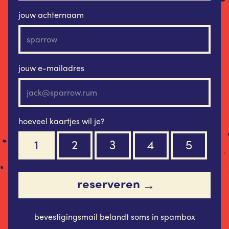
jouw achternaam
jouw e-mailadres
hoeveel kaartjes wil je?
1
2
3
4
5
reserveren
→
bevestigingsmail belandt soms in spambox