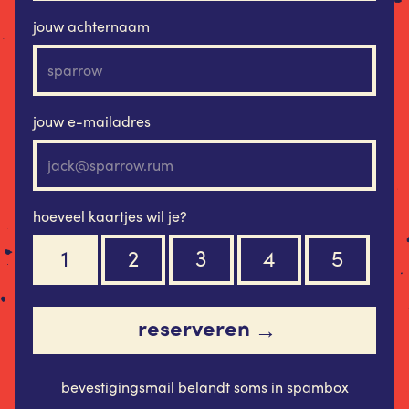
jouw achternaam
jouw e-mailadres
hoeveel kaartjes wil je?
1
2
3
4
5
reserveren
→
bevestigingsmail belandt soms in spambox