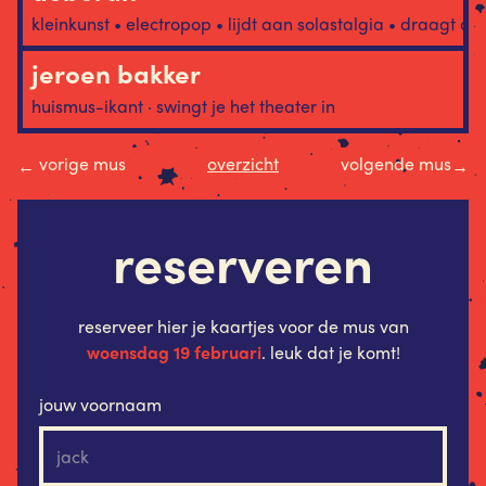
kleinkunst • electropop • lijdt aan solastalgia • draagt a
jeroen bakker
huismus-ikant · swingt je het theater in
vorige mus
overzicht
volgende mus
←
→
reserveren
reserveer hier je kaartjes voor de mus van
woensdag 19 februari
. leuk dat je komt!
jouw voornaam