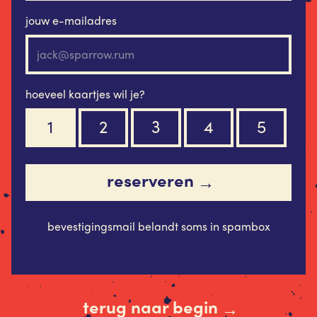
jouw e-mailadres
hoeveel kaartjes wil je?
1
2
3
4
5
reserveren
→
bevestigingsmail belandt soms in spambox
terug naar begin
→