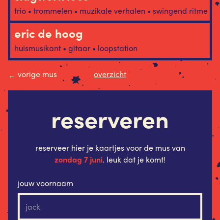
trio • trommelen • muzikale verhalen • swingend ritme
eric de hoog
huismusikant • gitaar • loopstation
vorige mus
overzicht
←
reserveren
reserveer hier je kaartjes voor de mus van
zondag 7 juni
. leuk dat je komt!
jouw voornaam