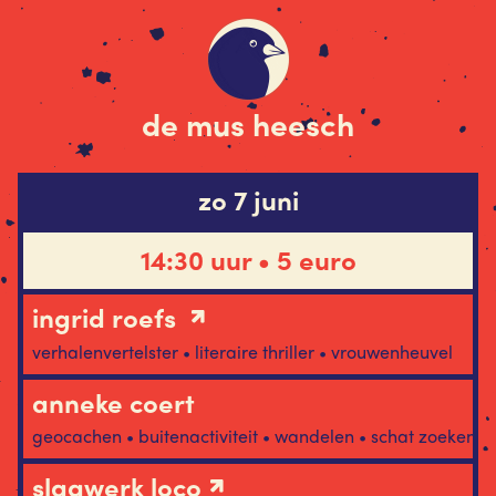
de mus heesch
zo 7 juni
14:30 uur • 5 euro
ingrid roefs
verhalenvertelster • literaire thriller • vrouwenheuvel
anneke coert
geocachen • buitenactiviteit • wandelen • schat zoeken
slagwerk loco