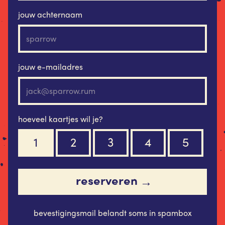
jouw achternaam
jouw e-mailadres
hoeveel kaartjes wil je?
1
2
3
4
5
reserveren
→
bevestigingsmail belandt soms in spambox