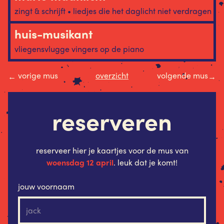
zingt & schrijft • liedjes die het daglicht niet verdragen
huis-musikant
vliegensvlugge vingers op de piano
vorige mus
overzicht
volgende mus
←
→
reserveren
reserveer hier je kaartjes voor de mus van
woensdag 12 april
. leuk dat je komt!
jouw voornaam