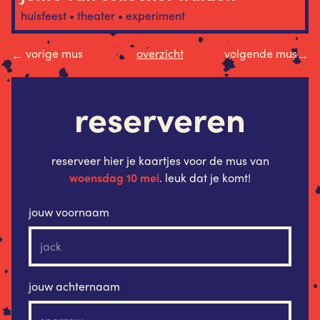
huisfeest • theater • experiment
vorige mus
overzicht
volgende mus
←
→
reserveren
reserveer hier je kaartjes voor de mus van
woensdag 10 mei
. leuk dat je komt!
jouw voornaam
jouw achternaam