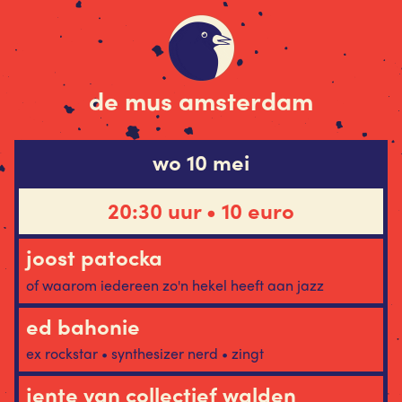
de mus amsterdam
wo 10 mei
20:30 uur • 10 euro
joost patocka
of waarom iedereen zo'n hekel heeft aan jazz
ed bahonie
ex rockstar • synthesizer nerd • zingt
jente van collectief walden