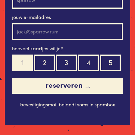
jouw e-mailadres
hoeveel kaartjes wil je?
1
2
3
4
5
reserveren
→
bevestigingsmail belandt soms in spambox